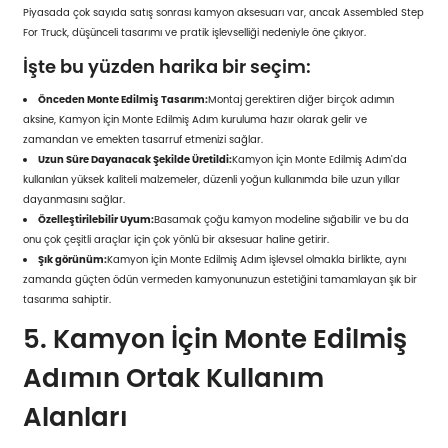
Piyasada çok sayıda satış sonrası kamyon aksesuarı var, ancak Assembled Step
For Truck, düşünceli tasarımı ve pratik işlevselliği nedeniyle öne çıkıyor.
İşte bu yüzden harika bir seçim:
Önceden Monte Edilmiş Tasarım:
Montaj gerektiren diğer birçok adımın
aksine, Kamyon İçin Monte Edilmiş Adım kuruluma hazır olarak gelir ve
zamandan ve emekten tasarruf etmenizi sağlar.
Uzun Süre Dayanacak Şekilde Üretildi:
Kamyon İçin Monte Edilmiş Adım'da
kullanılan yüksek kaliteli malzemeler, düzenli yoğun kullanımda bile uzun yıllar
dayanmasını sağlar.
Özelleştirilebilir Uyum:
Basamak çoğu kamyon modeline sığabilir ve bu da
onu çok çeşitli araçlar için çok yönlü bir aksesuar haline getirir.
Şık görünüm:
Kamyon İçin Monte Edilmiş Adım işlevsel olmakla birlikte, aynı
zamanda güçten ödün vermeden kamyonunuzun estetiğini tamamlayan şık bir
tasarıma sahiptir.
5. Kamyon İçin Monte Edilmiş
Adımın Ortak Kullanım
Alanları