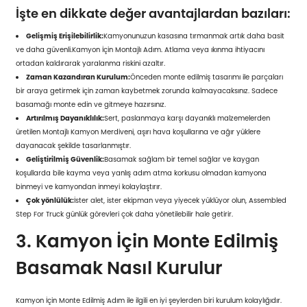
İşte en dikkate değer avantajlardan bazıları:
Gelişmiş Erişilebilirlik:
Kamyonunuzun kasasına tırmanmak artık daha basit
ve daha güvenli.
Kamyon İçin Montajlı Adım
. Atlama veya ıkınma ihtiyacını
ortadan kaldırarak yaralanma riskini azaltır.
Zaman Kazandıran Kurulum:
Önceden monte edilmiş tasarımı ile parçaları
bir araya getirmek için zaman kaybetmek zorunda kalmayacaksınız. Sadece
basamağı monte edin ve gitmeye hazırsınız.
Artırılmış Dayanıklılık:
Sert, paslanmaya karşı dayanıklı malzemelerden
üretilen Montajlı Kamyon Merdiveni, aşırı hava koşullarına ve ağır yüklere
dayanacak şekilde tasarlanmıştır.
Geliştirilmiş Güvenlik:
Basamak sağlam bir temel sağlar ve kaygan
koşullarda bile kayma veya yanlış adım atma korkusu olmadan kamyona
binmeyi ve kamyondan inmeyi kolaylaştırır.
Çok yönlülük:
İster alet, ister ekipman veya yiyecek yüklüyor olun, Assembled
Step For Truck günlük görevleri çok daha yönetilebilir hale getirir.
3. Kamyon İçin Monte Edilmiş
Basamak Nasıl Kurulur
Kamyon İçin Monte Edilmiş Adım ile ilgili en iyi şeylerden biri kurulum kolaylığıdır.