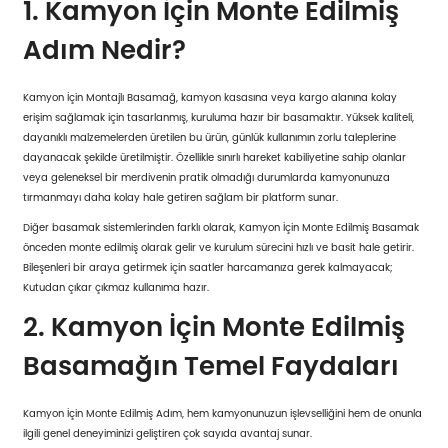
1. Kamyon İçin Monte Edilmiş
Adım Nedir?
Kamyon İçin Montajlı Basamağ, kamyon kasasına veya kargo alanına kolay
erişim sağlamak için tasarlanmış, kuruluma hazır bir basamaktır. Yüksek kaliteli,
dayanıklı malzemelerden üretilen bu ürün, günlük kullanımın zorlu taleplerine
dayanacak şekilde üretilmiştir. Özellikle sınırlı hareket kabiliyetine sahip olanlar
veya geleneksel bir merdivenin pratik olmadığı durumlarda kamyonunuza
tırmanmayı daha kolay hale getiren sağlam bir platform sunar.
Diğer basamak sistemlerinden farklı olarak, Kamyon İçin Monte Edilmiş Basamak
önceden monte edilmiş olarak gelir ve kurulum sürecini hızlı ve basit hale getirir.
Bileşenleri bir araya getirmek için saatler harcamanıza gerek kalmayacak;
Kutudan çıkar çıkmaz kullanıma hazır.
2. Kamyon İçin Monte Edilmiş
Basamağın Temel Faydaları
Kamyon İçin Monte Edilmiş Adım, hem kamyonunuzun işlevselliğini hem de onunla
ilgili genel deneyiminizi geliştiren çok sayıda avantaj sunar.