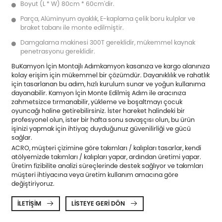
Boyut (L * W) 80cm * 60cm'dir.
Parça, Alüminyum ayaklık, E-kaplama çelik boru kulplar ve
braket tabanı ile monte edilmiştir.
Damgalama makinesi 300T gereklidir, mükemmel kaynak
penetrasyonu gereklidir.
Bu
Kamyon İçin Montajlı Adım
kamyon kasanıza ve kargo alanınıza
kolay erişim için mükemmel bir çözümdür. Dayanıklılık ve rahatlık
için tasarlanan bu adım, hızlı kurulum sunar ve yoğun kullanıma
dayanabilir. Kamyon İçin Monte Edilmiş Adım ile aracınıza
zahmetsizce tırmanabilir, yükleme ve boşaltmayı çocuk
oyuncağı haline getirebilirsiniz. İster hareket halindeki bir
profesyonel olun, ister bir hafta sonu savaşçısı olun, bu ürün
işinizi yapmak için ihtiyaç duyduğunuz güvenilirliği ve gücü
sağlar.
ACRO, müşteri çizimine göre takımları / kalıpları tasarlar, kendi
atölyemizde takımları / kalıpları yapar, ardından üretimi yapar.
Üretim fizibilite analizi süreçlerinde destek sağlıyor ve takımları
müşteri ihtiyacına veya üretim kullanım amacına göre
değiştiriyoruz.
İLETIŞIM
LISTEYE GERI DÖN

