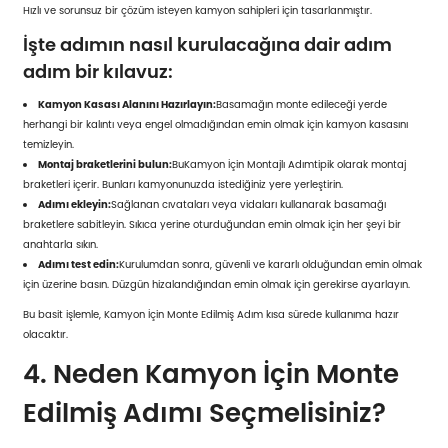
Hızlı ve sorunsuz bir çözüm isteyen kamyon sahipleri için tasarlanmıştır.
İşte adımın nasıl kurulacağına dair adım
adım bir kılavuz:
Kamyon Kasası Alanını Hazırlayın:
Basamağın monte edileceği yerde
herhangi bir kalıntı veya engel olmadığından emin olmak için kamyon kasasını
temizleyin.
Montaj braketlerini bulun:
Bu
Kamyon İçin Montajlı Adım
tipik olarak montaj
braketleri içerir. Bunları kamyonunuzda istediğiniz yere yerleştirin.
Adımı ekleyin:
Sağlanan cıvataları veya vidaları kullanarak basamağı
braketlere sabitleyin. Sıkıca yerine oturduğundan emin olmak için her şeyi bir
anahtarla sıkın.
Adımı test edin:
Kurulumdan sonra, güvenli ve kararlı olduğundan emin olmak
için üzerine basın. Düzgün hizalandığından emin olmak için gerekirse ayarlayın.
Bu basit işlemle, Kamyon İçin Monte Edilmiş Adım kısa sürede kullanıma hazır
olacaktır.
4. Neden Kamyon İçin Monte
Edilmiş Adımı Seçmelisiniz?