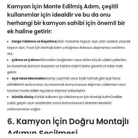
Kamyon İçin Monte Edilmiş Adım, çeşitli
kullanımlar için idealdir ve bu da onu
herhangi bir kamyon sahibi için önemli bir
ek haline getirir:
Kargo Yükleme ve Boşaltma:
İster malzeme taşıyor olun, ister sadece yiyecek
taşıyor olun, Truck için Montajlı Adım yatağınıza kolayca ulaşmanıza yardımcı
olur.
Çekme ve Çekme:
Römorkları bağlarken veya daha büyük yükleri çekerken,
bu basamak kamyon kasasına ve kabine erişimi daha güvenli ve kolay hale
getirir.
Açık Hava Maceraları:
Kamp yapmak veya balık tutmak gibi açık hava
etkinliklerini seviyorsanız, bu basamak kamyonunuza ekipman yüklemeyi veya
tavana monte edilen eşyalara erişmeyi kolaylaştırır.
Günlük Sürüş:
Günlük kullanım için bile,
Kamyon İçin Montajlı Adım
Özellikle
yolda geçen uzun saatlerden sonra kamyonunuza binerken kendinizi
zorlamamanızı sağlar.
6. Kamyon İçin Doğru Montajlı
Adımın Seçilmesi