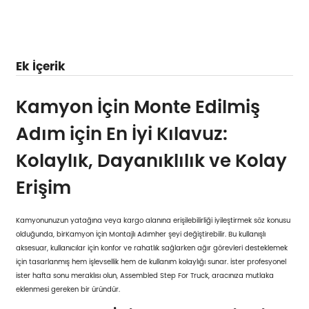
Ek İçerik
Kamyon İçin Monte Edilmiş
Adım için En İyi Kılavuz:
Kolaylık, Dayanıklılık ve Kolay
Erişim
Kamyonunuzun yatağına veya kargo alanına erişilebilirliği iyileştirmek söz konusu
olduğunda, bir
Kamyon İçin Montajlı Adım
her şeyi değiştirebilir. Bu kullanışlı
aksesuar, kullanıcılar için konfor ve rahatlık sağlarken ağır görevleri desteklemek
için tasarlanmış hem işlevsellik hem de kullanım kolaylığı sunar. İster profesyonel
ister hafta sonu meraklısı olun, Assembled Step For Truck, aracınıza mutlaka
eklenmesi gereken bir üründür.