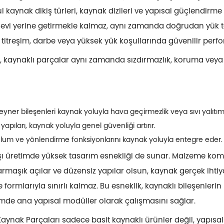
 kaynak dikiş türleri, kaynak dizileri ve yapısal güçlendirme
şlevi yerine getirmekle kalmaz, aynı zamanda doğrudan yük t
titreşim, darbe veya yüksek yük koşullarında güvenilir perf
, kaynaklı parçalar aynı zamanda sızdırmazlık, koruma vey
eyner bileşenleri kaynak yoluyla hava geçirmezlik veya sıvı yalıtımı
pıları, kaynak yoluyla genel güvenliği artırır.
urulum ve yönlendirme fonksiyonlarını kaynak yoluyla entegre eder.
dışı üretimde yüksek tasarım esnekliği de sunar. Malzeme ko
 karmaşık açılar ve düzensiz yapılar olsun, kaynak gerçek ihti
 formlarıyla sınırlı kalmaz. Bu esneklik, kaynaklı bileşenler
mde ana yapısal modüller olarak çalışmasını sağlar.
Kaynak Parçaları sadece basit kaynaklı ürünler değil, yapısa