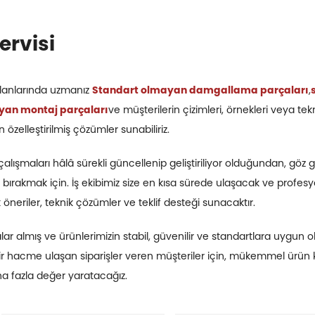
ervisi
alanlarında uzmanız
Standart olmayan damgallama parçaları
,
yan montaj parçaları
ve müşterilerin çizimleri, örnekleri veya tek
 özelleştirilmiş çözümler sunabiliriz.
alışmaları hâlâ sürekli güncellenip geliştiriliyor olduğundan, göz ge
 bırakmak için. İş ekibimiz size en kısa sürede ulaşacak ve profes
 öneriler, teknik çözümler ve teklif desteği sunacaktır.
kalar almış ve ürünlerimizin stabil, güvenilir ve standartlara uygun o
i bir hacme ulaşan siparişler veren müşteriler için, mükemmel ürün
aha fazla değer yaratacağız.