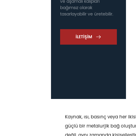
ve aşamalı kalıpları
bağımsız olarak
tasarlayabilir ve üretebilir.
İLETIŞIM

Kaynak, ısı, basınç veya her i
güçlü bir metalurjik bağ oluştu
değil, aynı zamanda kişiselleşt