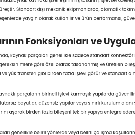
ında,
Kaynak kaynak
kişiselleştirilmiş tasarım, işlevsel özelle
süreçtir. Standart dışı mekanik ekipmanlarda, otomatik takım
bileşenlerde yaygın olarak kullanılır ve ürün performansı, güv
rının Fonksiyonları ve Uygul
da, kaynak parçaları genellikle sadece standart konnektörle
gereksinimlere göre özel olarak tasarlanmış ve üretilen bileş
ve yük transferi gibi birden fazla işlevi görür ve standart 
naklı parçaların birincil işlevi karmaşık yapılarda güvenilir
tutarsız boyutlar, düzensiz yapılar veya sınırlı kurulum alanı 
ını aşarak birden fazla bileşeni tek bir yapıya entegre edere
rı genellikle belirli yönlerde veya belirli çalışma koşullar