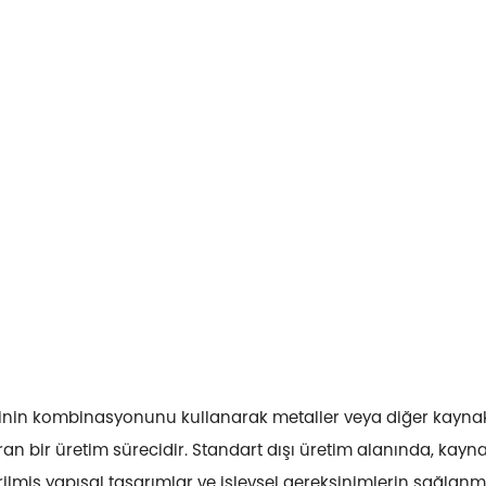
kisinin kombinasyonunu kullanarak metaller veya diğer kayn
ran bir üretim sürecidir. Standart dışı üretim alanında, kay
irilmiş yapısal tasarımlar ve işlevsel gereksinimlerin sağlanm