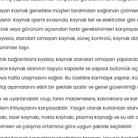
yan kaynak genellikle müşteri tarafından sağlanan çizimler
lenir. Kaynak işlemi sırasında, kaynak teli ve elektrotlar gibi
lılık veya görünüm açısından farklı gereksinimleri karşılayac
 kıyasla, standart olmayan kaynak, süreç kontrolü, kaynak diz
nimler taşır.
ik bağlantılara kıyasla, kaynak standart olmayan yapılarda
lece kaynak alanının taşıyıcı kapasite ve yapısal bütünlük 
 hatta ulaşmasını sağlar. Bu özellikle karmaşık yapılar, küçü
j aşamalarını etkili bir şekilde azaltır ve genel güvenilirliği a
ve uyarlanabilir olup, farklı malzemelere, kalınlıklara ve ka
em ihtiyaçlarını karşılayabilir. Yaygın olarak kullanılan st
kı, lazer kaynakı, nokta kaynakı, plazma kaynağı ve su altı 
nimleri ve çalışma ortamına göre uygun şekilde seçilebilir.