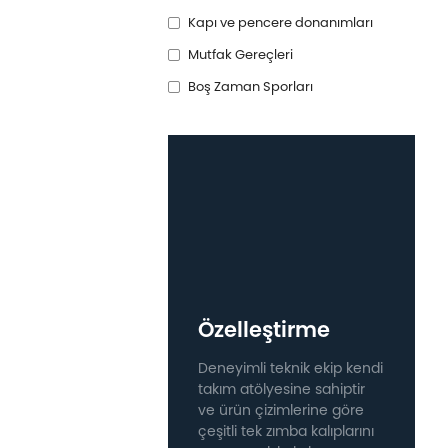
Kapı ve pencere donanımları
Mutfak Gereçleri
Boş Zaman Sporları
Özelleştirme
Deneyimli teknik ekip kendi
takım atölyesine sahiptir
ve ürün çizimlerine göre
çeşitli tek zımba kalıplarını